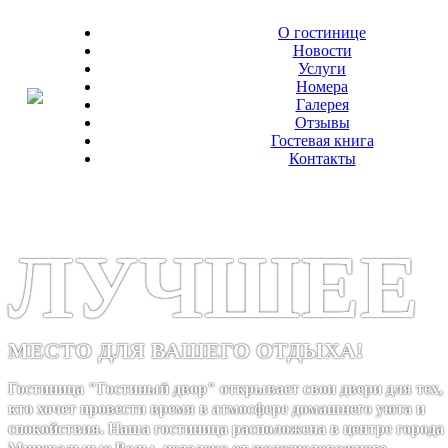
О гостинице
Новости
Услуги
Номера
Галерея
Отзывы
Гостевая книга
Контакты
ЛУЧШЕЕ
МЕСТО ДЛЯ ВАШЕГО ОТДЫХА!
Гостиница "Гостиный двор" открывает свои двери для тех,
кто хочет провести время в атмосфере домашнего уюта и
спокойствия. Наша гостиница расположена в центре города