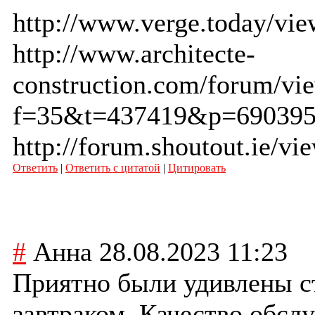
http://www.verge.today/vi
http://www.architecte-
construction.com/forum/vi
f=35&t=437419&p=690395
http://forum.shoutout.ie/v
Ответить
|
Ответить с цитатой
|
Цитировать
#
Анна
28.08.2023 11:23
Приятно были удивлены с
завтраком. Качество обсл