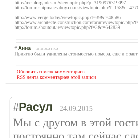
http://metalorganics.ru/viewtopic.php?p=319097#319097
http://forum.shipmatesahoy.co.uk/viewtopic.php?f=158&t=477
http://www.verge.today/viewtopic.php?f=39&t=48586
http://www.architecte-construction.com/forum/viewtopic.p
http://forum.shoutout.ie/viewtopic.php?f=3&t=642839
#
Анна
28.08.2023 11:23
Приятно были удивлены стоимостью номера, еще и с завт
Обновить список комментариев
RSS лента комментариев этой записи
Расул
#
24.09.2015
Мы с другом в этой гос
постоянно там сейчас сд