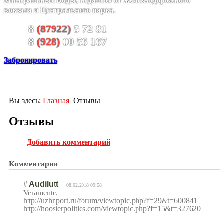
Минеральные Воды, недалеко от железнодорожного
вокзала и Центрального парка.
8
(87922)
5 72 81
8
(928)
00 56 167
Забронировать
Вы здесь:
Главная
Отзывы
Отзывы
Добавить комментарий
Комментарии
#
Audilutt
08.02.2018 09:58
Veramente.
http://uzhnport.ru/forum/viewtopic.php?f=29&t=600841
http://hoosierpolitics.com/viewtopic.php?f=15&t=327620