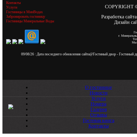
Контакты
COPYRIGHT ©
Услуги
Гостиницы в МинВодах
Разработка сайта
Забронировать гостиницу
Гостиницы Минеральные Воды
Дизайн са
Го
г. Минеральн
Те
Мы 
09/08/26
: Дата последнего обновления сайта@
Гостиный двор
- Гостиный 
О гостинице
Новости
Услуги
Номера
Галерея
Отзывы
Гостевая книга
Контакты